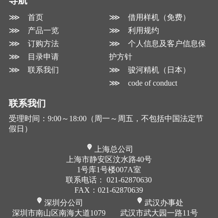
导航
⋙ 首页
⋙ 借用样机（免费）
⋙ 产品一览
⋙ 利用规约
⋙ 订购方法
⋙ 个人信息及客户信息保
⋙ 目录申请
护方针
⋙ 联系我们
⋙ 骏河精机（日本）
⋙ code of conduct
联系我们
受理时间：9:00～18:00（周一～周五，不包括中国法定节
假日）
上海总公司
上海市静安区汶水路40号
1号库1号楼007A室
联系电话：
021-62870630
FAX：021-62870639
深圳分公司
武汉办事处
深圳市南山区南海大道1079
武汉市武大园一路11号