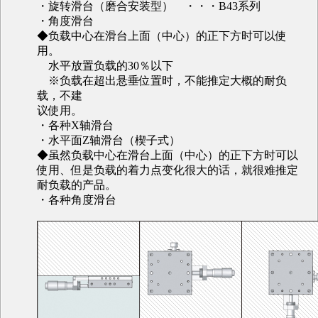
・旋转滑台（磨合安装型） ・・・B43系列
・角度滑台
◆负载中心在滑台上面（中心）的正下方时可以使
用。
水平放置负载的30％以下
※负载在超出悬垂位置时，不能推定大概的耐负
载，不建
议使用。
・各种X轴滑台
・水平面Z轴滑台（楔子式）
◆虽然负载中心在滑台上面（中心）的正下方时可以
使用、但是负载的着力点变化很大的话，就很难推定
耐负载的产品。
・各种角度滑台