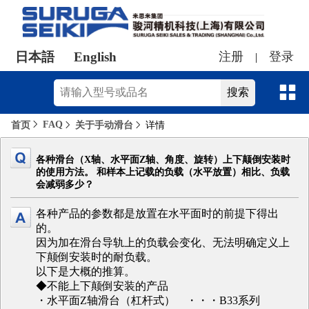
日本語
English
注册
登录
|
FAQ
首页
关于手动滑台
详情
各种滑台（X轴、水平面Z轴、角度、旋转）上下颠倒安装时
的使用方法。 和样本上记载的负载（水平放置）相比、负载
会减弱多少？
各种产品的参数都是放置在水平面时的前提下得出
的。
因为加在滑台导轨上的负载会变化、无法明确定义上
下颠倒安装时的耐负载。
以下是大概的推算。
◆不能上下颠倒安装的产品
・水平面Z轴滑台（杠杆式） ・・・B33系列