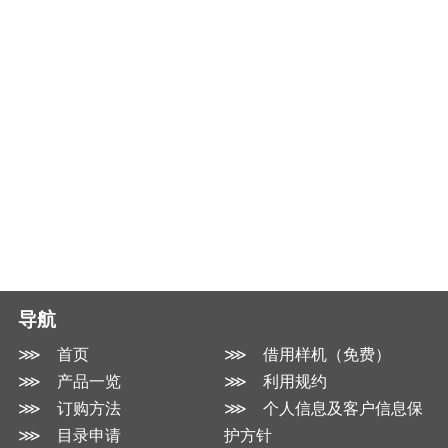
导航
⋙ 首页
⋙ 借用样机（免费）
⋙ 产品一览
⋙ 利用规约
⋙ 订购方法
⋙ 个人信息及客户信息保
⋙ 目录申请
护方针