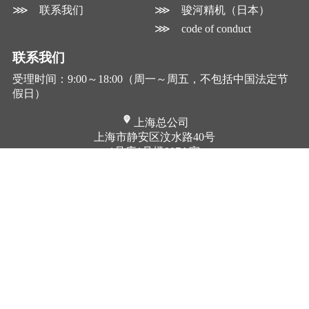
⋙ 联系我们
⋙ 骏河精机（日本）
⋙ code of conduct
联系我们
受理时间：9:00～18:00（周一～周五，不包括中国法定节
假日）
上海总公司
上海市静安区汶水路40号
1号库1号楼007A室
联系电话：
021-62870630
FAX：021-62870639
深圳分公司
武汉办事处
深圳市南山区南海大道1079
武汉市武大园一路11号
号
豪迈大厦2栋101室
花园城数码大厦B407室
联系电话：
027-65528292
联系电话：
0755-26428735
FAX：027-65528292
FAX：0755-26429621
请关注我们