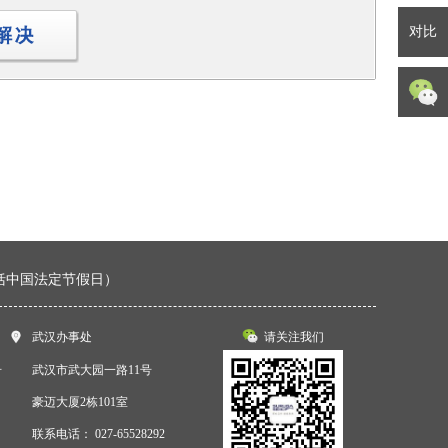
对比
包括中国法定节假日）
武汉办事处
请关注我们
号
武汉市武大园一路11号
豪迈大厦2栋101室
联系电话：
027-65528292