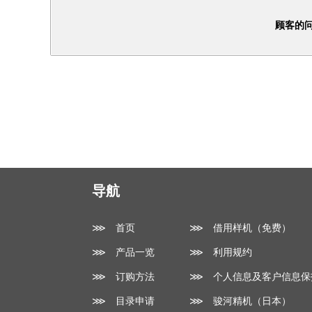
顾客的
导航
⋙ 首页
⋙ 借用样机（免费）
⋙ 产品一览
⋙ 利用规约
⋙ 订购方法
⋙ 个人信息及客户信息保
⋙ 目录申请
⋙ 骏河精机（日本）