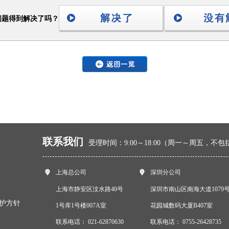
问题得到解决了吗？
联系我们
受理时间：9:00～18:00（周一～周五，不
上海总公司
深圳分公司
上海市静安区汶水路40号
深圳市南山区南海大道1079
护方针
1号库1号楼007A室
花园城数码大厦B407室
联系电话：
021-62870630
联系电话：
0755-26428735