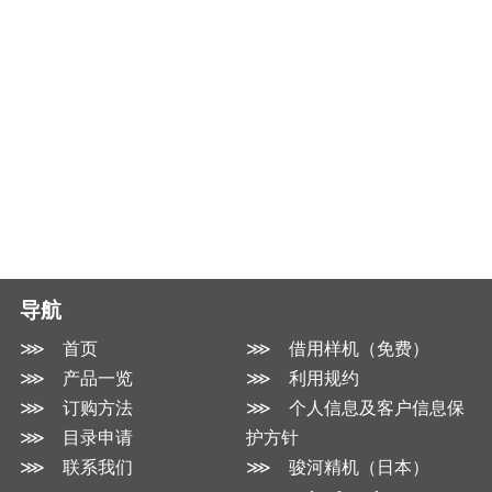
导航
⋙ 首页
⋙ 借用样机（免费）
⋙ 产品一览
⋙ 利用规约
⋙ 订购方法
⋙ 个人信息及客户信息保
⋙ 目录申请
护方针
⋙ 联系我们
⋙ 骏河精机（日本）